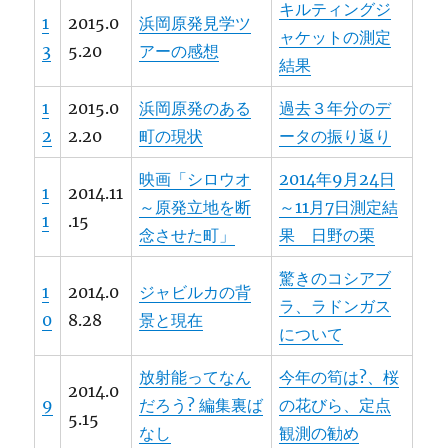
キルティングジ
1
2015.0
浜岡原発見学ツ
ャケットの測定
3
5.20
アーの感想
結果
1
2015.0
浜岡原発のある
過去３年分のデ
2
2.20
町の現状
ータの振り返り
映画「シロウオ
2014年9月24日
1
2014.11
～原発立地を断
～11月7日測定結
1
.15
念させた町」
果 日野の栗
驚きのコシアブ
1
2014.0
ジャビルカの背
ラ、ラドンガス
0
8.28
景と現在
について
放射能ってなん
今年の筍は?、桜
2014.0
9
だろう? 編集裏ば
の花びら、定点
5.15
なし
観測の勧め