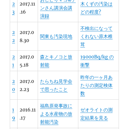
2
2017.11
木くずの汚染は
ンさん講演会講
3
.16
どの程度?
演録
不検出になって
2
2017.0
関東も汚染現地
くれない原木椎
2
8.30
茸
2
2017.0
森とキノコと放
19000Bq/kg の
1
5.18
射能
衝撃
昨年の一ヶ月あ
2
2017.0
たらちね見学会
たりの測定検体
0
2.23
で思ったこと
数
福島原発事故に
1
2016.11
ゼオライトの測
よる水産物の放
9
.17
定結果を見る
射能汚染