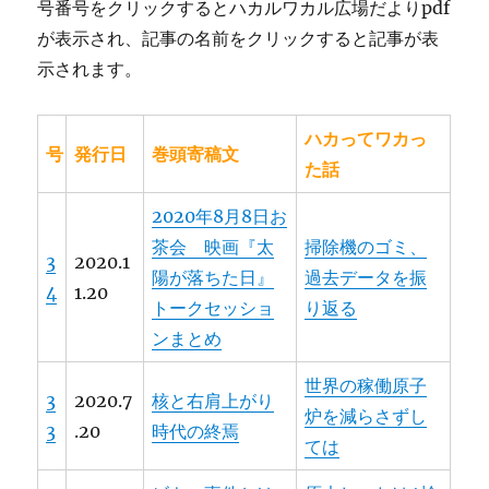
号番号をクリックするとハカルワカル広場だよりpdf
が表示され、記事の名前をクリックすると記事が表
示されます。
ハカってワカっ
号
発行日
巻頭寄稿文
た話
2020年8月8日お
茶会 映画『太
掃除機のゴミ、
3
2020.1
陽が落ちた日』
過去データを振
4
1.20
トークセッショ
り返る
ンまとめ
世界の稼働原子
3
2020.7
核と右肩上がり
炉を減らさずし
3
.20
時代の終焉
ては