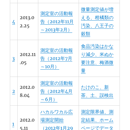
微量測定値が増
測定室の活動報
2013.0
える、柑橘類の
4
告（2012年11月
2.25
汚染、八王子の
～2013年2月）
穀類
食品汚染はかな
測定室の活動報
2012.11
り減少、米ぬか
3
告（2012年7月
.05
要注意、梅酒微
～10月）
量
測定室の活動報
2012.0
たけのこ、新
2
告（2012年4月
8.04
茶、土、誤検出
～6月）
ハカルワカル広
測定限界値、測
2012.0
場測定開始
定結果、ホーム
1
5.11
（2012年1月29
ページでデータ