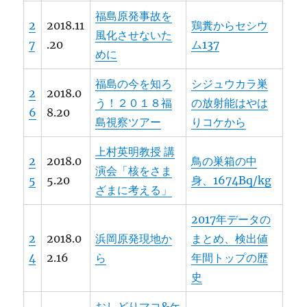
福島原発事故を
2
2018.11
鶏糞からセシウ
風化させないた
7
.20
ム137
めに
福島の今を知ろ
シジュウカラ巣
2
2018.0
う！２０１８福
の放射能はやは
6
8.20
島視察ツアー
りコケから
上村英明教授 講
2
2018.0
鳥の巣箱の中
演会「核をさま
5
5.20
身、1674Bq/kg
ざまに考える」
2017年データの
2
2018.0
浜岡原発現地か
まとめ、検出値
4
2.16
ら
年間トップの歴
史
おしどりマコ&ケ