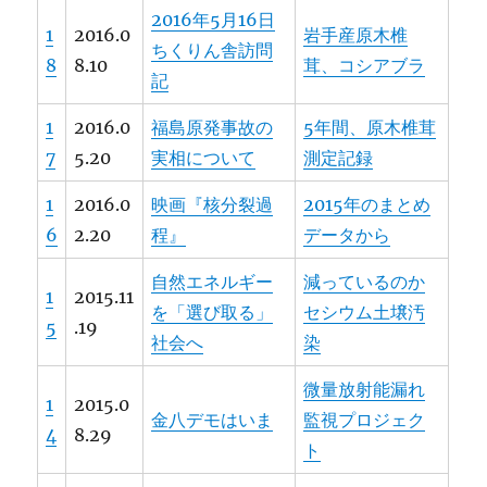
2016年5月16日
1
2016.0
岩手産原木椎
ちくりん舎訪問
8
8.10
茸、コシアブラ
記
1
2016.0
福島原発事故の
5年間、原木椎茸
7
5.20
実相について
測定記録
1
2016.0
映画『核分裂過
2015年のまとめ
6
2.20
程』
データから
自然エネルギー
減っているのか
1
2015.11
を「選び取る」
セシウム土壌汚
5
.19
社会へ
染
微量放射能漏れ
1
2015.0
金八デモはいま
監視プロジェク
4
8.29
ト