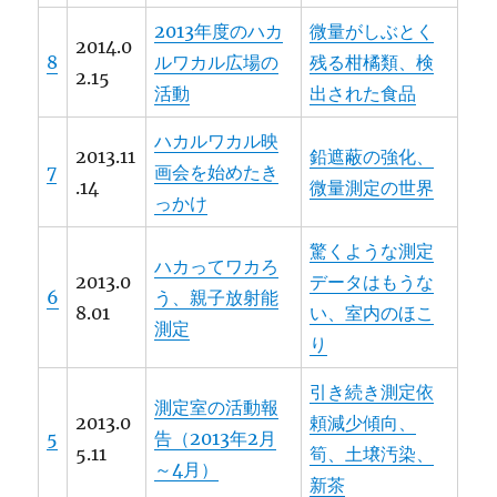
2013年度のハカ
微量がしぶとく
2014.0
8
ルワカル広場の
残る柑橘類、検
2.15
活動
出された食品
ハカルワカル映
2013.11
鉛遮蔽の強化、
7
画会を始めたき
.14
微量測定の世界
っかけ
驚くような測定
ハカってワカろ
2013.0
データはもうな
6
う、親子放射能
8.01
い、室内のほこ
測定
り
引き続き測定依
測定室の活動報
2013.0
頼減少傾向、
5
告（2013年2月
5.11
筍、土壌汚染、
～4月）
新茶