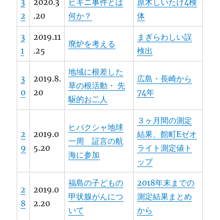
3
2020.3
ビキニ事件とは
原木しいたけ4検
2
.20
何か？
体
3
2019.11
まぎらわしい誤
廃炉を考える
1
.25
検出
地域に根差した
3
2019.8.
広島・長崎から
草の根活動・ 先
0
20
74年
駆的お二人
３ヶ月間の測定
ヒバクシャ地球
2
2019.0
結果、館町Eゼオ
一周 証言の航
9
5.20
ライト測定値ト
海に参加
ップ
福島の子どもの
2018年末までの
2
2019.0
甲状腺がんにつ
測定結果まとめ
8
2.20
いて
から