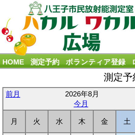
HOME
測定予約
ボランティア登録
測定予
前月
2026年8月
今月
月
火
水
木
金
土