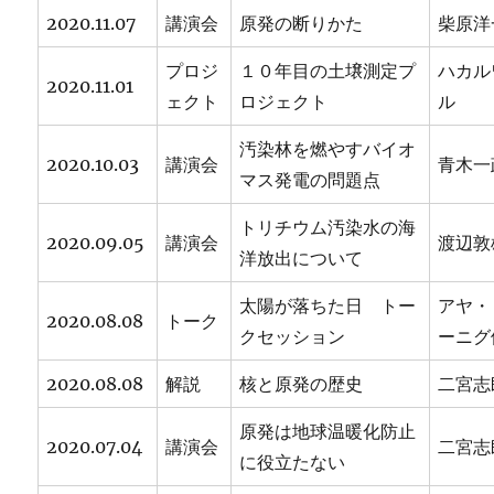
2020.11.07
講演会
原発の断りかた
柴原洋
プロジ
１０年目の土壌測定プ
ハカル
2020.11.01
ェクト
ロジェクト
ル
汚染林を燃やすバイオ
2020.10.03
講演会
青木一
マス発電の問題点
トリチウム汚染水の海
2020.09.05
講演会
渡辺敦
洋放出について
太陽が落ちた日 トー
アヤ・
2020.08.08
トーク
クセッション
ーニグ
2020.08.08
解説
核と原発の歴史
二宮志
原発は地球温暖化防止
2020.07.04
講演会
二宮志
に役立たない