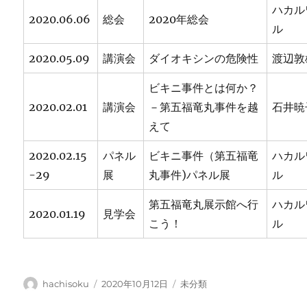
ハカル
2020.06.06
総会
2020年総会
ル
2020.05.09
講演会
ダイオキシンの危険性
渡辺敦
ビキニ事件とは何か？
2020.02.01
講演会
－第五福竜丸事件を越
石井暁
えて
2020.02.15
パネル
ビキニ事件（第五福竜
ハカル
-29
展
丸事件)パネル展
ル
第五福竜丸展示館へ行
ハカル
2020.01.19
見学会
こう！
ル
投
投
カ
hachisoku
2020年10月12日
未分類
稿
稿
テ