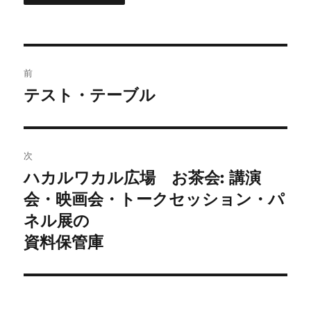
投
前
稿
テスト・テーブル
前
の
ナ
投
ビ
稿:
次
ゲ
ハカルワカル広場 お茶会: 講演
次
の
会・映画会・トークセッション・パ
ー
投
ネル展の
シ
稿:
資料保管庫
ョ
ン