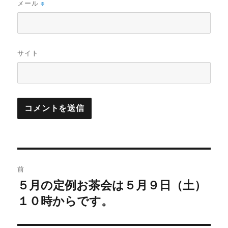
メール
※
サイト
投
前
稿
５月の定例お茶会は５月９日（土）
前
の
１０時からです。
ナ
投
ビ
稿: