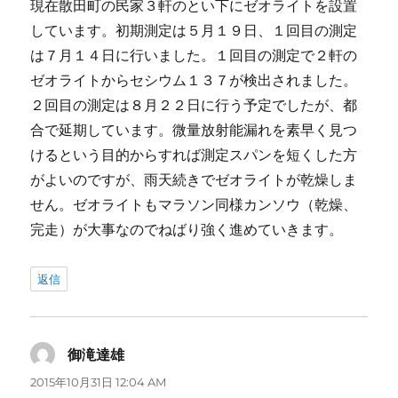
現在散田町の民家３軒のとい下にゼオライトを設置
しています。初期測定は５月１９日、１回目の測定
は７月１４日に行いました。１回目の測定で２軒の
ゼオライトからセシウム１３７が検出されました。
２回目の測定は８月２２日に行う予定でしたが、都
合で延期しています。微量放射能漏れを素早く見つ
けるという目的からすれば測定スパンを短くした方
がよいのですが、雨天続きでゼオライトが乾燥しま
せん。ゼオライトもマラソン同様カンソウ（乾燥、
完走）が大事なのでねばり強く進めていきます。
返信
御滝達雄
よ
り:
2015年10月31日 12:04 AM