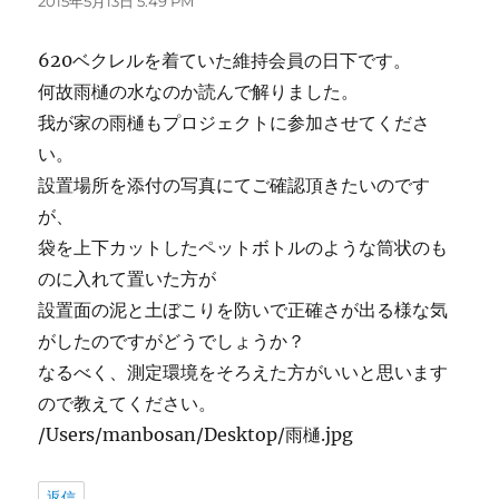
2015年5月13日 5:49 PM
620ベクレルを着ていた維持会員の日下です。
何故雨樋の水なのか読んで解りました。
我が家の雨樋もプロジェクトに参加させてくださ
い。
設置場所を添付の写真にてご確認頂きたいのです
が、
袋を上下カットしたペットボトルのような筒状のも
のに入れて置いた方が
設置面の泥と土ぼこりを防いで正確さが出る様な気
がしたのですがどうでしょうか？
なるべく、測定環境をそろえた方がいいと思います
ので教えてください。
/Users/manbosan/Desktop/雨樋.jpg
返信