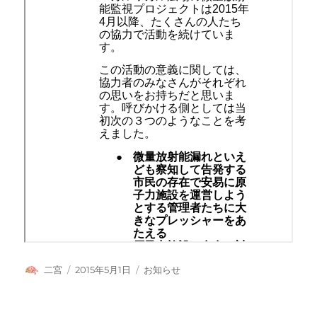
投
投
カ
二宮
2015年5月1日
お知らせ
稿
稿
テ
者
日:
ゴ
リ