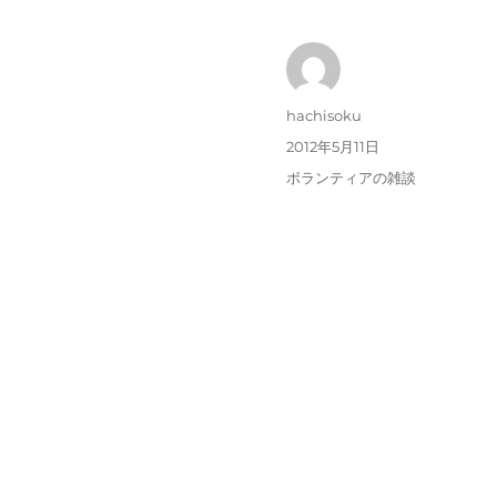
投
hachisoku
稿
投
2012年5月11日
者
稿
カ
ボランティアの雑談
日:
テ
ゴ
リ
ー