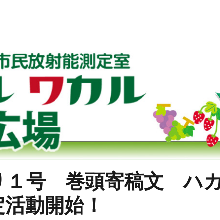
り１号 巻頭寄稿文 ハ
定活動開始！