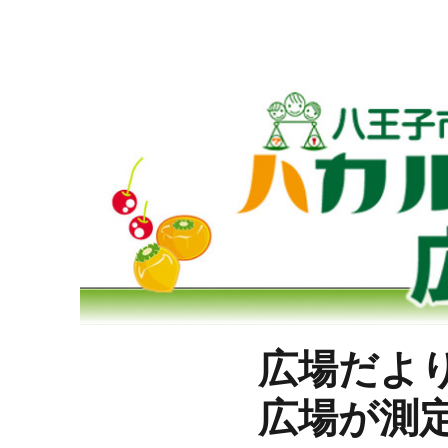
八王子市民放射能測定室
ハカルワカル広場
広場だよ
広場が測