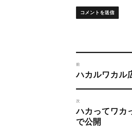
投
前
稿
ハカルワカル
前
の
ナ
投
ビ
稿:
次
ゲ
ハカってワカ
次
の
ー
で公開
投