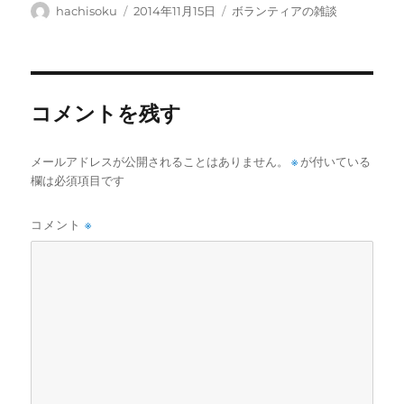
投
投
カ
hachisoku
2014年11月15日
ボランティアの雑談
稿
稿
テ
者
日:
ゴ
リ
ー
コメントを残す
メールアドレスが公開されることはありません。
※
が付いている
欄は必須項目です
コメント
※