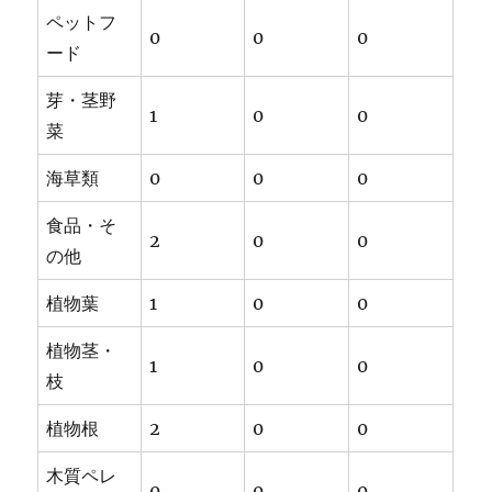
ペットフ
0
0
0
ード
芽・茎野
1
0
0
菜
海草類
0
0
0
食品・そ
2
0
0
の他
植物葉
1
0
0
植物茎・
1
0
0
枝
植物根
2
0
0
木質ペレ
0
0
0