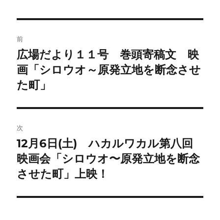
投
前
稿
広場だより１１号 巻頭寄稿文 映
前
の
画「シロウオ～原発立地を断念させ
ナ
投
た町」
ビ
稿:
ゲ
次
ー
12月6日(土) ハカルワカル第八回
次
シ
の
映画会「シロウオ〜原発立地を断念
投
ョ
させた町」上映！
稿:
ン