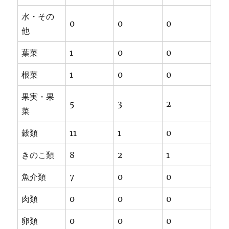
水・その
0
0
0
他
葉菜
1
0
0
根菜
1
0
0
果実・果
5
3
2
菜
穀類
11
1
0
きのこ類
8
2
1
魚介類
7
0
0
肉類
0
0
0
卵類
0
0
0