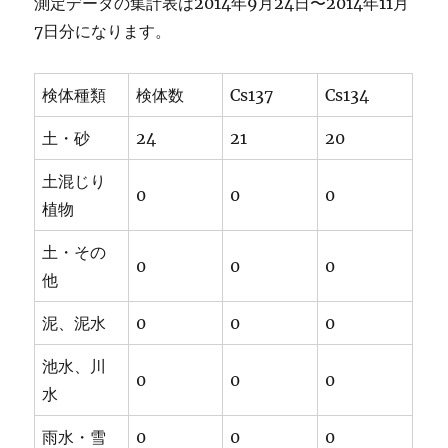
測定データの集計表は2014年9月24日〜2014年11月
7日分になります。
検体種類
検体数
Cs137
Cs134
土・砂
24
21
20
土混じり
0
0
0
植物
土・その
0
0
0
他
泥、泥水
0
0
0
池水、川
0
0
0
水
雨水・雪
0
0
0