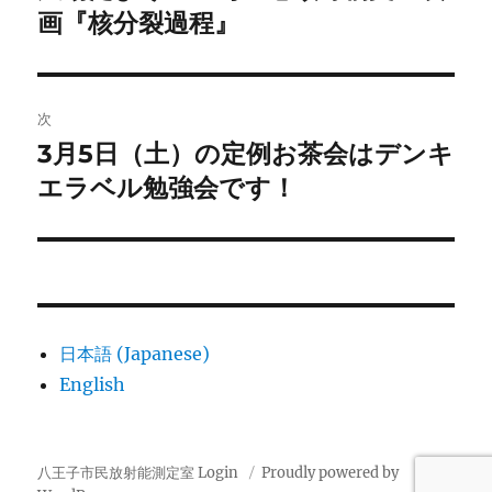
の
画『核分裂過程』
ナ
投
ビ
稿:
ゲ
次
3月5日（土）の定例お茶会はデンキ
次
ー
の
エラベル勉強会です！
シ
投
稿:
ョ
ン
日本語 (Japanese)
English
八王子市民放射能測定室
Login
Proudly powered by