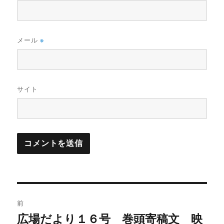
メール
※
サイト
投
前
稿
広場だより１６号 巻頭寄稿文 映
前