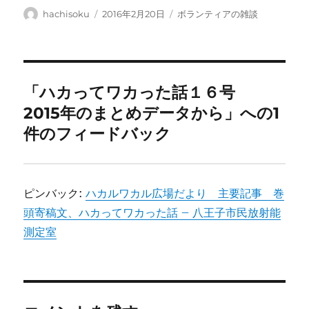
投
投
カ
hachisoku
2016年2月20日
ボランティアの雑談
稿
稿
テ
者
日:
ゴ
リ
ー
「ハカってワカった話１６号
2015年のまとめデータから」への1
件のフィードバック
ピンバック:
ハカルワカル広場だより 主要記事 巻
頭寄稿文、ハカってワカった話 – 八王子市民放射能
測定室