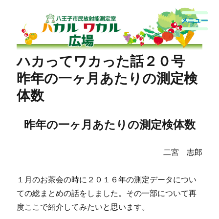
八王子市民放射能測定室
ハカってワカった話２０号
昨年の一ヶ月あたりの測定検
体数
昨年の一ヶ月あたりの測定検体数
二宮 志郎
１月のお茶会の時に２０１６年の測定データについ
ての総まとめの話をしました。その一部について再
度ここで紹介してみたいと思います。