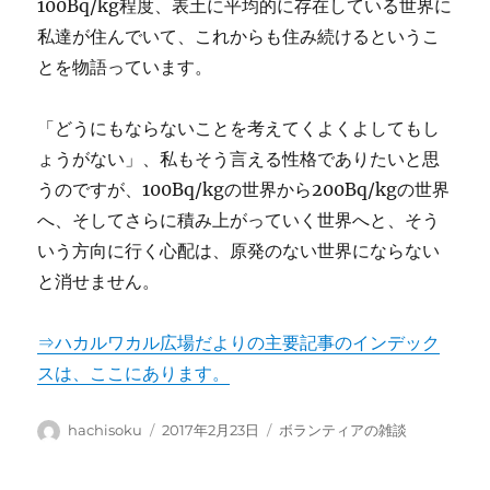
100Bq/kg程度、表土に平均的に存在している世界に
私達が住んでいて、これからも住み続けるというこ
とを物語っています。
「どうにもならないことを考えてくよくよしてもし
ょうがない」、私もそう言える性格でありたいと思
うのですが、100Bq/kgの世界から200Bq/kgの世界
へ、そしてさらに積み上がっていく世界へと、そう
いう方向に行く心配は、原発のない世界にならない
と消せません。
⇒ハカルワカル広場だよりの主要記事のインデック
スは、ここにあります。
投
投
カ
hachisoku
2017年2月23日
ボランティアの雑談
稿
稿
テ
者
日:
ゴ