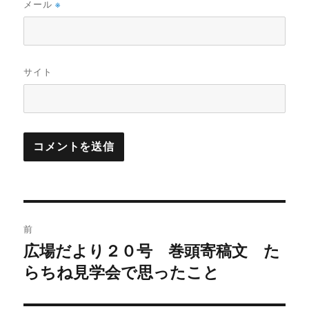
メール
※
サイト
投
前
稿
広場だより２０号 巻頭寄稿文 た
前
の
らちね見学会で思ったこと
ナ
投
ビ
稿: