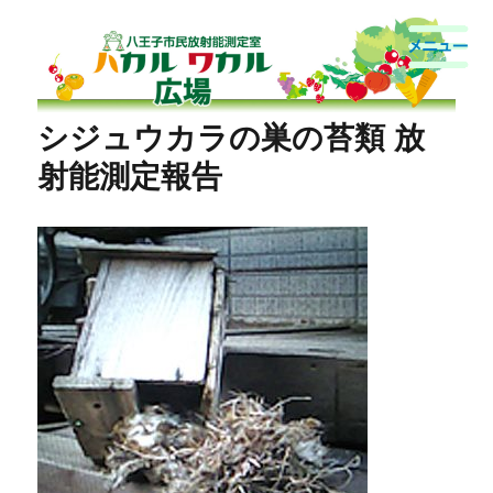
八王子市民放射能測定室
シジュウカラの巣の苔類 放
射能測定報告