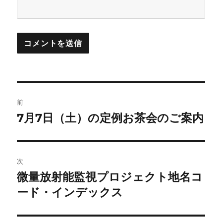
投
前
稿
7月7日（土）の定例お茶会のご案内
前
の
ナ
投
ビ
稿:
次
ゲ
微量放射能監視プロジェクト地名コ
次
の
ード・インデックス
ー
投
シ
稿: