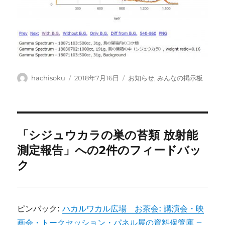
投
投
カ
hachisoku
2018年7月16日
お知らせ
,
みんなの掲示板
稿
稿
テ
者
日:
ゴ
リ
ー
「シジュウカラの巣の苔類 放射能
測定報告」への2件のフィードバッ
ク
ピンバック:
ハカルワカル広場 お茶会: 講演会・映
画会・トークセッション・パネル展の資料保管庫 –