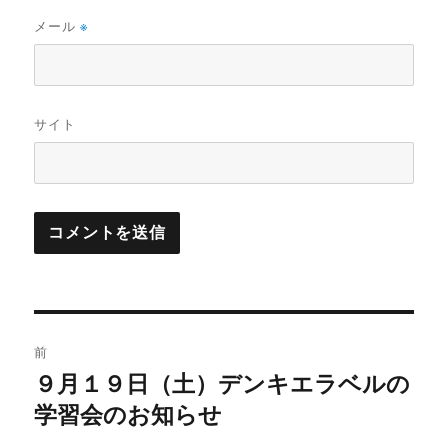
メール
※
サイト
投
前
稿
９月１９日（土）デンキエラベルの
前
の
学習会のお知らせ
ナ
投