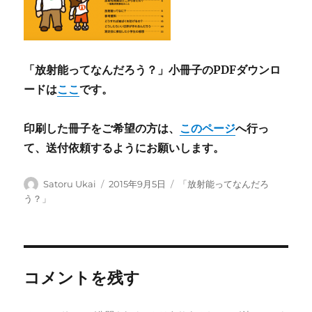
「放射能ってなんだろう？」小冊子のPDFダウンロ
ードは
ここ
です。
印刷した冊子をご希望の方は、
このページ
へ行っ
て、送付依頼するようにお願いします。
投
投
カ
Satoru Ukai
2015年9月5日
「放射能ってなんだろ
稿
稿
テ
う？」
者
日:
ゴ
リ
ー
コメントを残す