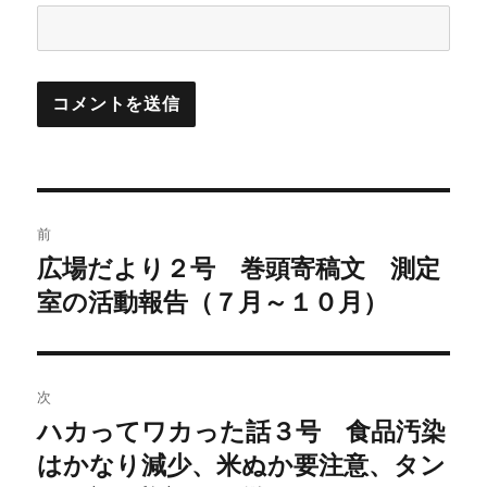
投
前
稿
広場だより２号 巻頭寄稿文 測定
前
の
室の活動報告（７月～１０月）
ナ
投
ビ
稿:
ゲ
次
ハカってワカった話３号 食品汚染
次
ー
の
はかなり減少、米ぬか要注意、タン