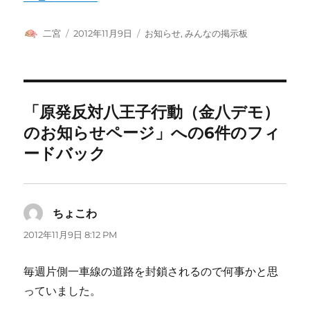
投
投
カ
二宮
2012年11月9日
お知らせ
,
みんなの掲示板
稿
稿
テ
者
日:
ゴ
リ
ー
「原発反対八王子行動（金八デモ）
のお知らせページ」への6件のフィ
ードバック
ちょこわ
よ
り:
2012年11月9日 8:12 PM
毎週片側一車線の道路を封鎖されるので何事かと思
っていました。