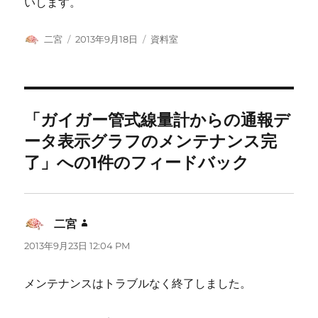
いします。
投
投
カ
二宮
2013年9月18日
資料室
稿
稿
テ
者
日:
ゴ
リ
ー
「ガイガー管式線量計からの通報デ
ータ表示グラフのメンテナンス完
了」への1件のフィードバック
二宮
よ
り:
2013年9月23日 12:04 PM
メンテナンスはトラブルなく終了しました。