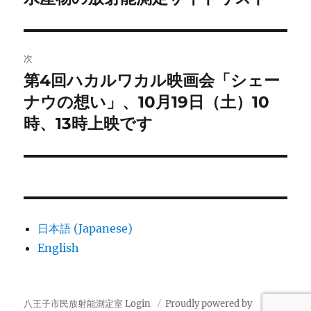
の
ナ
投
ビ
稿:
次
ゲ
第4回ハカルワカル映画会「シェー
次
の
ナウの想い」、10月19日（土）10
ー
投
時、13時上映です
シ
稿:
ョ
ン
日本語 (Japanese)
English
八王子市民放射能測定室
Login
Proudly powered by