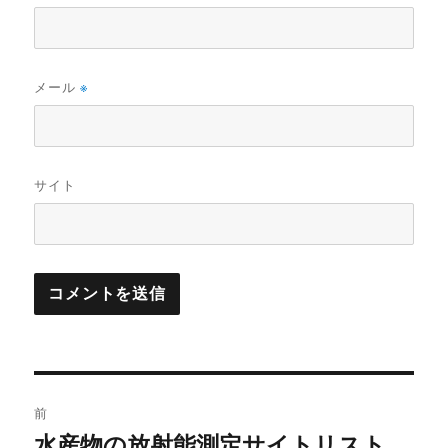
メール
※
サイト
投
前
稿
水産物の放射能測定サイトリスト
前