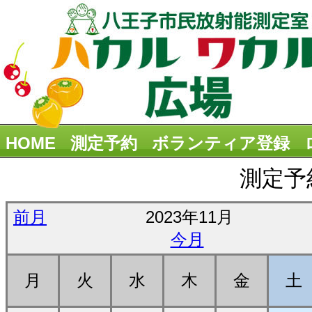
HOME
測定予約
ボランティア登録
測定予
前月
2023年11月
今月
月
火
水
木
金
土