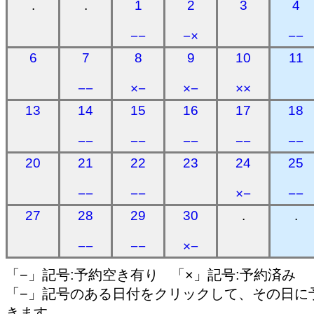
.
.
1
2
3
4
−−
−×
−−
6
7
8
9
10
11
−−
×−
×−
××
13
14
15
16
17
18
−−
−−
−−
−−
−−
20
21
22
23
24
25
−−
−−
×−
−−
27
28
29
30
.
.
−−
−−
×−
「−」記号:予約空き有り 「×」記号:予約済み
「−」記号のある日付をクリックして、その日に
きます。