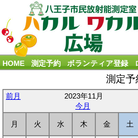
HOME
測定予約
ボランティア登録
測定予
前月
2023年11月
今月
月
火
水
木
金
土