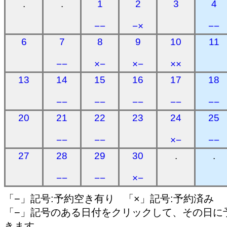
.
.
1
2
3
4
−−
−×
−−
6
7
8
9
10
11
−−
×−
×−
××
13
14
15
16
17
18
−−
−−
−−
−−
−−
20
21
22
23
24
25
−−
−−
×−
−−
27
28
29
30
.
.
−−
−−
×−
「−」記号:予約空き有り 「×」記号:予約済み
「−」記号のある日付をクリックして、その日に
きます。