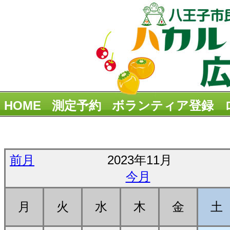
HOME
測定予約
ボランティア登録
前月
2023年11月
今月
月
火
水
木
金
土