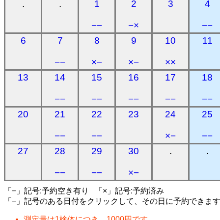
.
.
1
2
3
4
−−
−×
−−
6
7
8
9
10
11
−−
×−
×−
××
13
14
15
16
17
18
−−
−−
−−
−−
−−
20
21
22
23
24
25
−−
−−
×−
−−
27
28
29
30
.
.
−−
−−
×−
「−」記号:予約空き有り 「×」記号:予約済み
「−」記号のある日付をクリックして、その日に予約できま
測定量は1検体につき、1000円です。