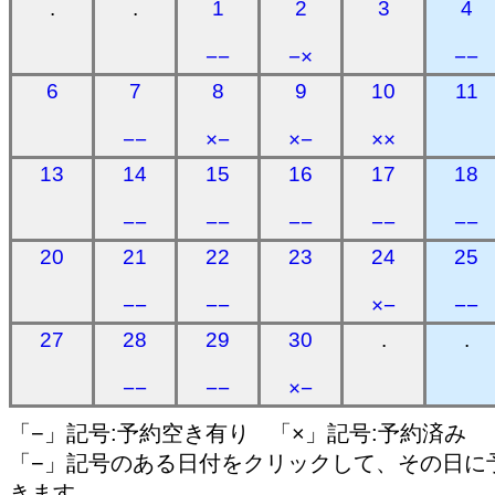
.
.
1
2
3
4
−−
−×
−−
6
7
8
9
10
11
−−
×−
×−
××
13
14
15
16
17
18
−−
−−
−−
−−
−−
20
21
22
23
24
25
−−
−−
×−
−−
27
28
29
30
.
.
−−
−−
×−
「−」記号:予約空き有り 「×」記号:予約済み
「−」記号のある日付をクリックして、その日に
きます。