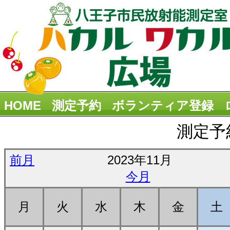
HOME
測定予約
ボランティア登録
測定予
前月
2023年11月
今月
月
火
水
木
金
土