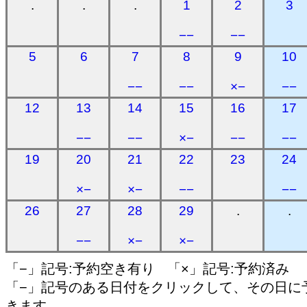
.
.
.
1
2
3
−−
−−
5
6
7
8
9
10
−−
−−
×−
−−
12
13
14
15
16
17
−−
−−
×−
−−
−−
19
20
21
22
23
24
×−
×−
−−
−−
26
27
28
29
.
.
−−
×−
×−
「−」記号:予約空き有り 「×」記号:予約済み
「−」記号のある日付をクリックして、その日に
きます。