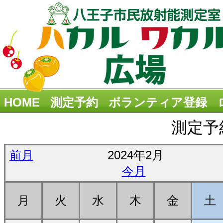
HOME
測定予約
ボランティア登録
測定予
前月
2024年2月
今月
月
火
水
木
金
土