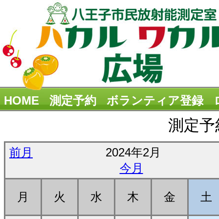
HOME
測定予約
ボランティア登録
測定予
前月
2024年2月
今月
月
火
水
木
金
土