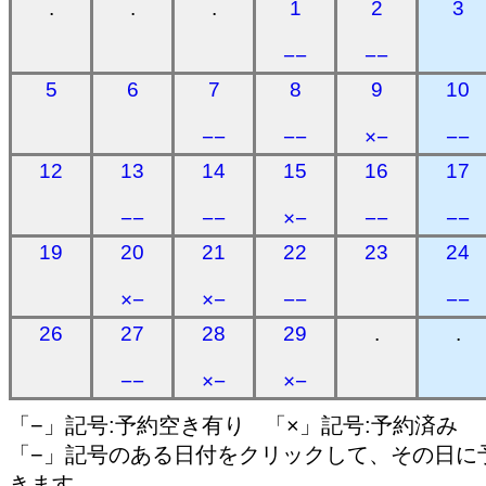
.
.
.
1
2
3
−−
−−
5
6
7
8
9
10
−−
−−
×−
−−
12
13
14
15
16
17
−−
−−
×−
−−
−−
19
20
21
22
23
24
×−
×−
−−
−−
26
27
28
29
.
.
−−
×−
×−
「−」記号:予約空き有り 「×」記号:予約済み
「−」記号のある日付をクリックして、その日に
きます。