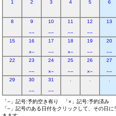
1
2
3
4
5
6
8
9
10
11
12
13
−−
−−
−−
−−
15
16
17
18
19
20
×−
−−
×−
−−
−−
22
23
24
25
26
27
−−
×−
−−
×−
−−
29
30
31
.
.
.
−−
−−
「−」記号:予約空き有り 「×」記号:予約済み
「−」記号のある日付をクリックして、その日に
きます。