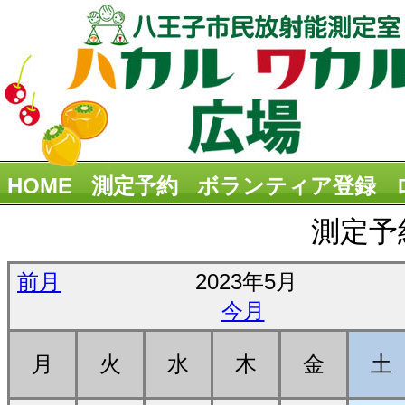
HOME
測定予約
ボランティア登録
測定予
前月
2023年5月
今月
月
火
水
木
金
土