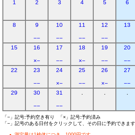
1
2
3
4
5
6
8
9
10
11
12
13
−−
−−
−−
−−
15
16
17
18
19
20
×−
−−
×−
−−
−−
22
23
24
25
26
27
−−
×−
−−
×−
−−
29
30
31
.
.
.
−−
−−
「−」記号:予約空き有り 「×」記号:予約済み
「−」記号のある日付をクリックして、その日に予約できま
測定量は1検体につき、1000円です。