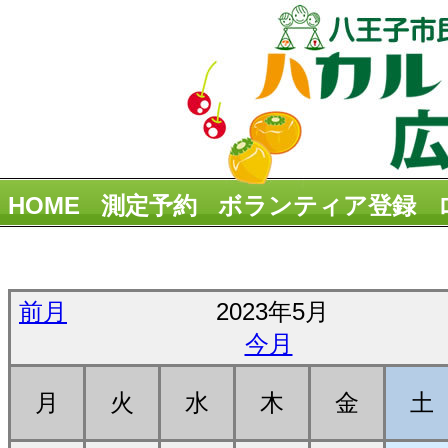
HOME
測定予約
ボランティア登録
前月
2023年5月
今月
月
火
水
木
金
土