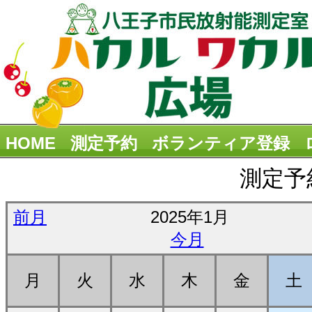
HOME
測定予約
ボランティア登録
測定予
前月
2025年1月
今月
月
火
水
木
金
土