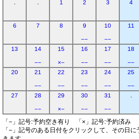
.
.
1
2
3
4
6
7
8
9
10
11
−−
−−
13
14
15
16
17
18
−−
×−
−−
−−
−−
20
21
22
23
24
25
−−
−−
−−
−−
−−
27
28
29
30
31
.
−−
×−
−−
−−
「−」記号:予約空き有り 「×」記号:予約済み
「−」記号のある日付をクリックして、その日に
きます。