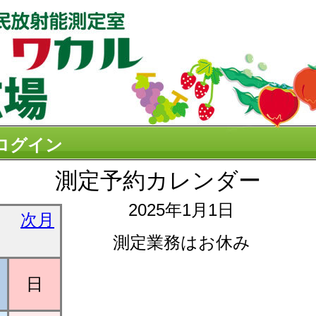
ログイン
測定予約カレンダー
2025年1月1日
次月
測定業務はお休み
日