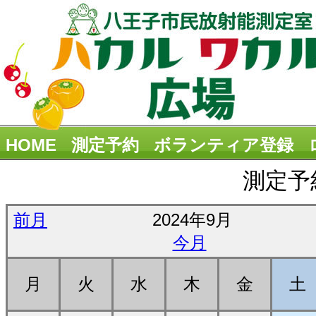
HOME
測定予約
ボランティア登録
測定予
前月
2024年9月
今月
月
火
水
木
金
土