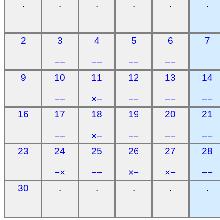
.
.
.
.
.
.
2
3
4
5
6
7
−−
−−
−−
−−
9
10
11
12
13
14
−−
×−
−−
−−
−−
16
17
18
19
20
21
−−
×−
−−
−−
−−
23
24
25
26
27
28
−×
−−
×−
×−
−−
30
.
.
.
.
.