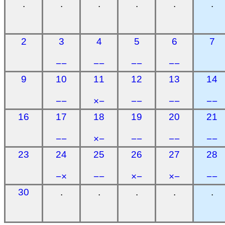
.
.
.
.
.
.
2
3
4
5
6
7
−−
−−
−−
−−
9
10
11
12
13
14
−−
×−
−−
−−
−−
16
17
18
19
20
21
−−
×−
−−
−−
−−
23
24
25
26
27
28
−×
−−
×−
×−
−−
30
.
.
.
.
.