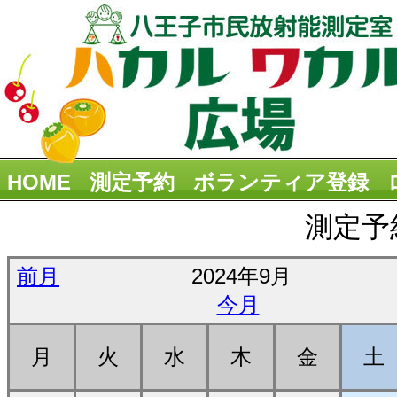
HOME
測定予約
ボランティア登録
測定予
前月
2024年9月
今月
月
火
水
木
金
土