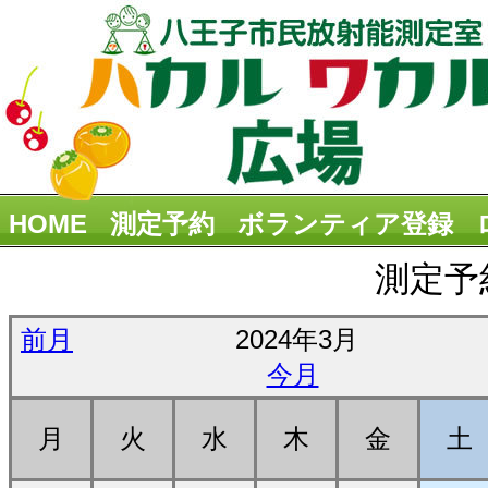
HOME
測定予約
ボランティア登録
測定予
前月
2024年3月
今月
月
火
水
木
金
土