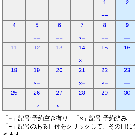
.
.
.
.
1
2
−−
4
5
6
7
8
9
−−
−−
×−
−−
−−
11
12
13
14
15
16
−−
−−
×−
−−
−−
18
19
20
21
22
23
×−
×−
×−
−−
25
26
27
28
29
30
−×
×−
−−
−−
「−」記号:予約空き有り 「×」記号:予約済み
「−」記号のある日付をクリックして、その日に
きます。