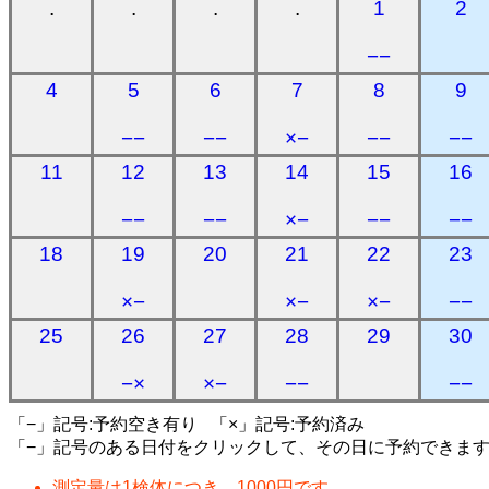
.
.
.
.
1
2
−−
4
5
6
7
8
9
−−
−−
×−
−−
−−
11
12
13
14
15
16
−−
−−
×−
−−
−−
18
19
20
21
22
23
×−
×−
×−
−−
25
26
27
28
29
30
−×
×−
−−
−−
「−」記号:予約空き有り 「×」記号:予約済み
「−」記号のある日付をクリックして、その日に予約できま
測定量は1検体につき、1000円です。