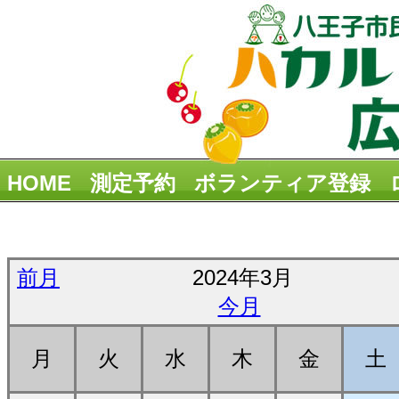
HOME
測定予約
ボランティア登録
前月
2024年3月
今月
月
火
水
木
金
土