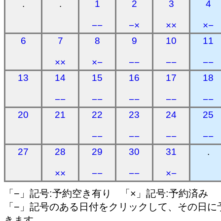
.
.
1
2
3
4
−−
−×
××
×−
6
7
8
9
10
11
××
×−
−−
−−
−−
13
14
15
16
17
18
−−
−−
−−
−−
−−
20
21
22
23
24
25
−−
−−
−−
−−
27
28
29
30
31
.
××
−−
−−
×−
「−」記号:予約空き有り 「×」記号:予約済み
「−」記号のある日付をクリックして、その日に
きます。