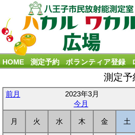
HOME
測定予約
ボランティア登録
測定予
前月
2023年3月
今月
月
火
水
木
金
土