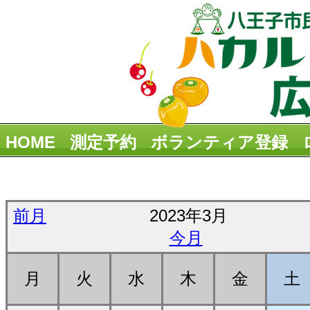
HOME
測定予約
ボランティア登録
前月
2023年3月
今月
月
火
水
木
金
土