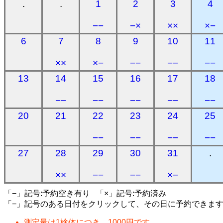
.
.
1
2
3
4
−−
−×
××
×−
6
7
8
9
10
11
××
×−
−−
−−
−−
13
14
15
16
17
18
−−
−−
−−
−−
−−
20
21
22
23
24
25
−−
−−
−−
−−
27
28
29
30
31
.
××
−−
−−
×−
「−」記号:予約空き有り 「×」記号:予約済み
「−」記号のある日付をクリックして、その日に予約できま
測定量は1検体につき、1000円です。