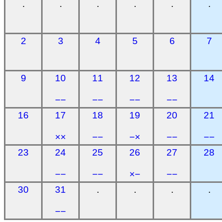
.
.
.
.
.
.
2
3
4
5
6
7
9
10
11
12
13
14
−−
−−
−−
−−
16
17
18
19
20
21
××
−−
−×
−−
−−
23
24
25
26
27
28
−−
−−
×−
−−
30
31
.
.
.
.
−−