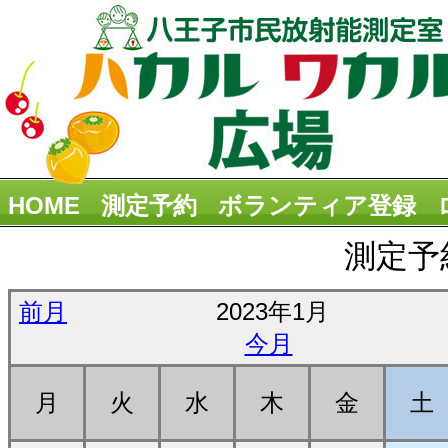
HOME
測定予約
ボランティア登録
測定予
前月
2023年1月
今月
月
火
水
木
金
土