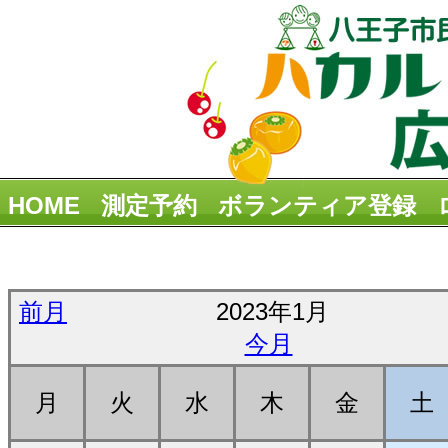
HOME
測定予約
ボランティア登録
前月
2023年1月
今月
月
火
水
木
金
土