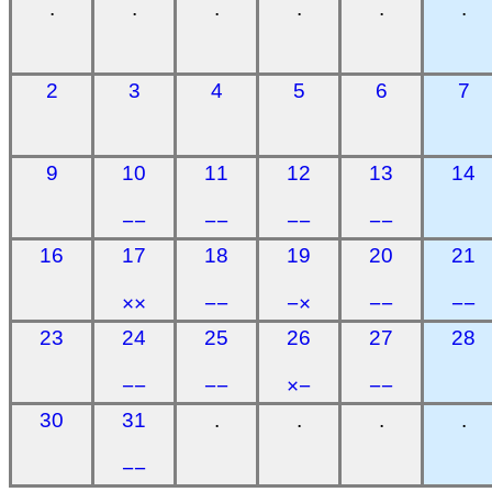
.
.
.
.
.
.
2
3
4
5
6
7
9
10
11
12
13
14
−−
−−
−−
−−
16
17
18
19
20
21
××
−−
−×
−−
−−
23
24
25
26
27
28
−−
−−
×−
−−
30
31
.
.
.
.
−−