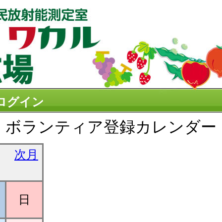
ログイン
ボランティア登録カレンダー
次月
日