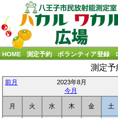
HOME
測定予約
ボランティア登録
測定予
前月
2023年8月
今月
月
火
水
木
金
土