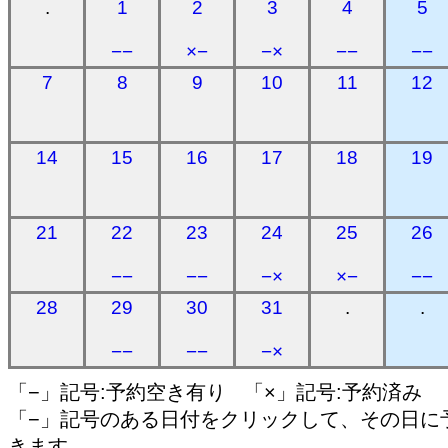
.
1
2
3
4
5
−−
×−
−×
−−
−−
7
8
9
10
11
12
14
15
16
17
18
19
21
22
23
24
25
26
−−
−−
−×
×−
−−
28
29
30
31
.
.
−−
−−
−×
「−」記号:予約空き有り 「×」記号:予約済み
「−」記号のある日付をクリックして、その日に
きます。