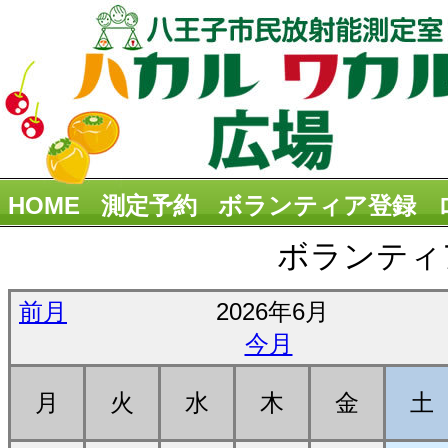
HOME
測定予約
ボランティア登録
ボランティ
前月
2026年6月
今月
月
火
水
木
金
土