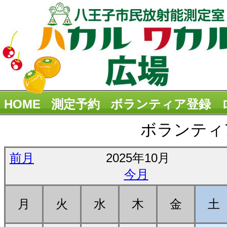
HOME
測定予約
ボランティア登録
ボランティ
前月
2025年10月
今月
月
火
水
木
金
土