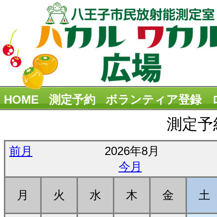
HOME
測定予約
ボランティア登録
測定予
前月
2026年8月
今月
月
火
水
木
金
土