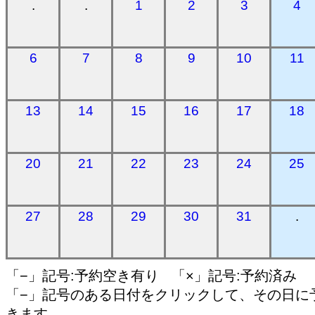
.
.
1
2
3
4
6
7
8
9
10
11
13
14
15
16
17
18
20
21
22
23
24
25
27
28
29
30
31
.
「−」記号:予約空き有り 「×」記号:予約済み
「−」記号のある日付をクリックして、その日に
きます。