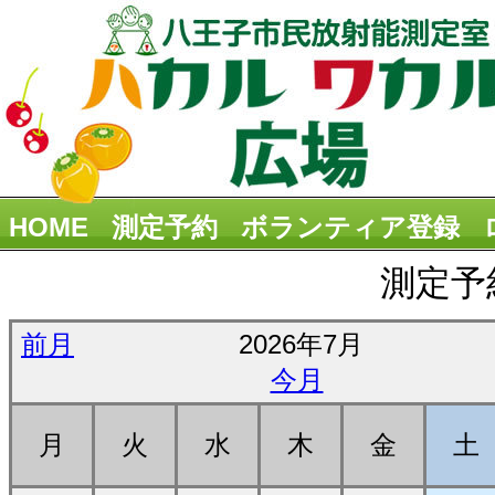
HOME
測定予約
ボランティア登録
測定予
前月
2026年7月
今月
月
火
水
木
金
土