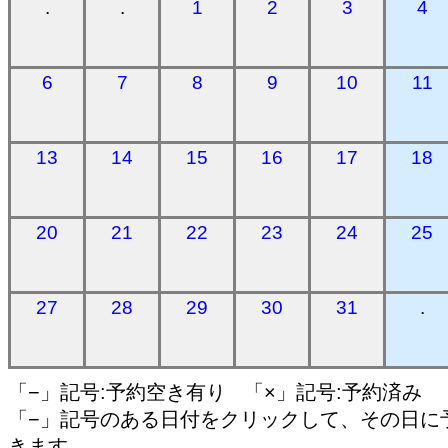
.
.
1
2
3
4
6
7
8
9
10
11
13
14
15
16
17
18
20
21
22
23
24
25
27
28
29
30
31
.
「−」記号:予約空き有り 「×」記号:予約済み
「−」記号のある日付をクリックして、その日に
きます。