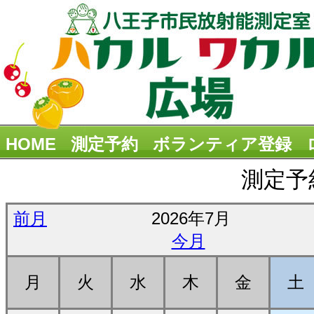
HOME
測定予約
ボランティア登録
測定予
前月
2026年7月
今月
月
火
水
木
金
土