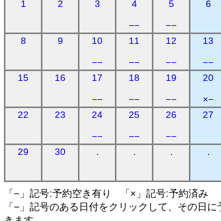
1
2
3
4
5
6
−−
−−
8
9
10
11
12
13
−−
−−
−−
−−
15
16
17
18
19
20
−−
−−
−−
×−
22
23
24
25
26
27
−−
−−
−−
29
30
.
.
.
.
「−」記号:予約空き有り 「×」記号:予約済み
「−」記号のある日付をクリックして、その日に
きます。