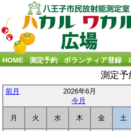
HOME
測定予約
ボランティア登録
測定予
前月
2026年6月
今月
月
火
水
木
金
土