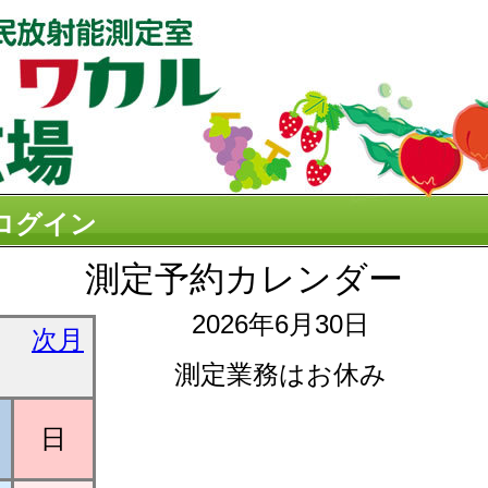
ログイン
測定予約カレンダー
2026年6月30日
次月
測定業務はお休み
日