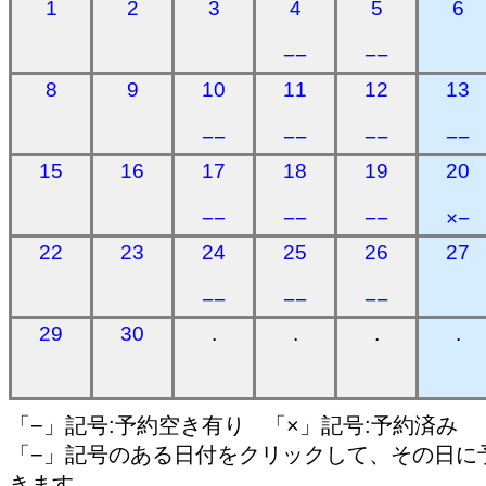
1
2
3
4
5
6
−−
−−
8
9
10
11
12
13
−−
−−
−−
−−
15
16
17
18
19
20
−−
−−
−−
×−
22
23
24
25
26
27
−−
−−
−−
29
30
.
.
.
.
「−」記号:予約空き有り 「×」記号:予約済み
「−」記号のある日付をクリックして、その日に
きます。