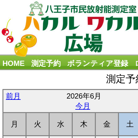
HOME
測定予約
ボランティア登録
測定予
前月
2026年6月
今月
月
火
水
木
金
土