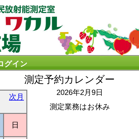
ログイン
測定予約カレンダー
2026年2月9日
次月
測定業務はお休み
日