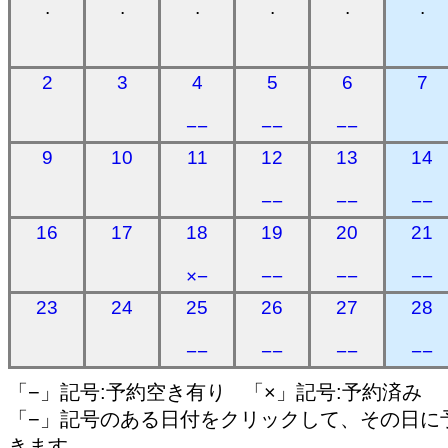
.
.
.
.
.
.
2
3
4
5
6
7
−−
−−
−−
9
10
11
12
13
14
−−
−−
−−
16
17
18
19
20
21
×−
−−
−−
−−
23
24
25
26
27
28
−−
−−
−−
−−
「−」記号:予約空き有り 「×」記号:予約済み
「−」記号のある日付をクリックして、その日に
きます。