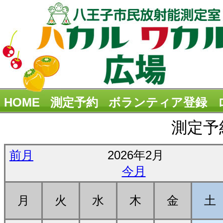
HOME
測定予約
ボランティア登録
測定予
前月
2026年2月
今月
月
火
水
木
金
土