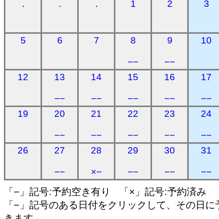
.
.
.
1
2
3
5
6
7
8
9
10
−−
−−
12
13
14
15
16
17
−−
−−
−−
−−
−−
19
20
21
22
23
24
−−
−−
−−
−−
−−
26
27
28
29
30
31
−−
×−
−−
−−
−−
「−」記号:予約空き有り 「×」記号:予約済み
「−」記号のある日付をクリックして、その日に
きます。