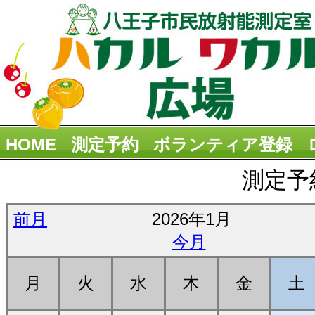
HOME
測定予約
ボランティア登録
測定予
前月
2026年1月
今月
月
火
水
木
金
土