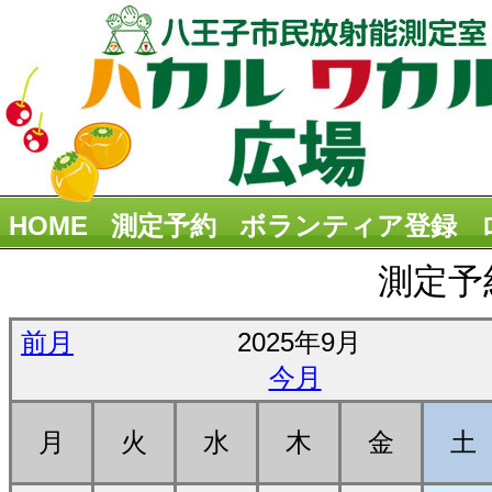
HOME
測定予約
ボランティア登録
測定予
前月
2025年9月
今月
月
火
水
木
金
土