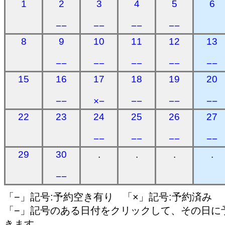
1
2
3
4
5
6
−−
−−
−−
−−
8
9
10
11
12
13
−−
−−
−−
−−
−−
15
16
17
18
19
20
−−
×−
−−
−−
−−
22
23
24
25
26
27
−−
−−
−−
−−
29
30
.
.
.
.
−−
「−」記号:予約空き有り 「×」記号:予約済み
「−」記号のある日付をクリックして、その日に
きます。