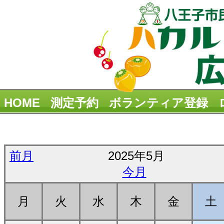
HOME
測定予約
ボランティア登録
前月
2025年5月
今月
月
火
水
木
金
土