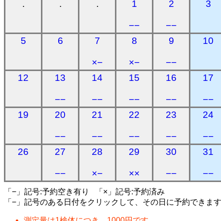
.
.
.
1
2
3
−−
−−
5
6
7
8
9
10
×−
×−
−−
12
13
14
15
16
17
−−
−−
−−
−−
−−
19
20
21
22
23
24
−−
−−
−−
−−
−−
26
27
28
29
30
31
−−
×−
××
−−
−−
「−」記号:予約空き有り 「×」記号:予約済み
「−」記号のある日付をクリックして、その日に予約できま
測定量は1検体につき、1000円です。