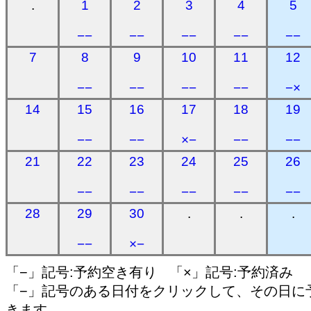
.
1
2
3
4
5
−−
−−
−−
−−
−−
7
8
9
10
11
12
−−
−−
−−
−−
−×
14
15
16
17
18
19
−−
−−
×−
−−
−−
21
22
23
24
25
26
−−
−−
−−
−−
−−
28
29
30
.
.
.
−−
×−
「−」記号:予約空き有り 「×」記号:予約済み
「−」記号のある日付をクリックして、その日に
きます。