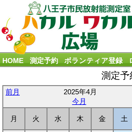
HOME
測定予約
ボランティア登録
測定予
前月
2025年4月
今月
月
火
水
木
金
土