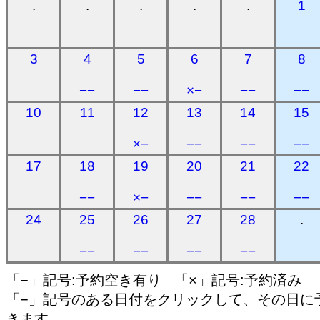
.
.
.
.
.
1
3
4
5
6
7
8
−−
−−
×−
−−
−−
10
11
12
13
14
15
×−
−−
−−
−−
17
18
19
20
21
22
−−
×−
−−
−−
−−
24
25
26
27
28
.
−−
−−
−−
−−
「−」記号:予約空き有り 「×」記号:予約済み
「−」記号のある日付をクリックして、その日に
きます。