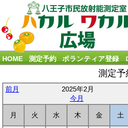
HOME
測定予約
ボランティア登録
測定予
前月
2025年2月
今月
月
火
水
木
金
土