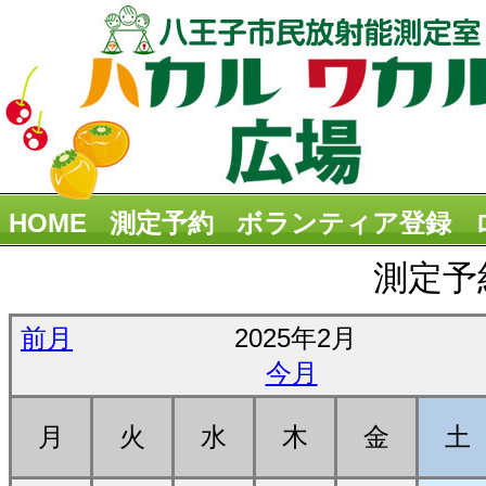
HOME
測定予約
ボランティア登録
測定予
前月
2025年2月
今月
月
火
水
木
金
土