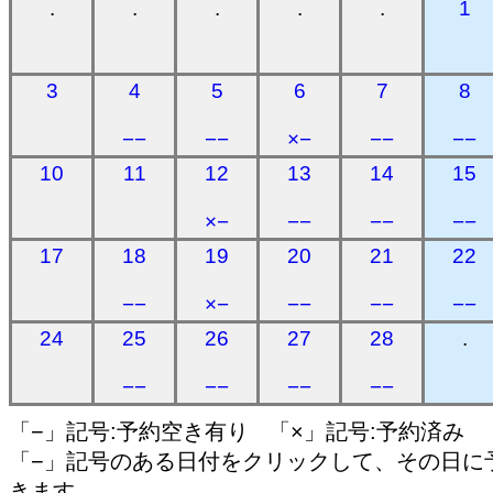
.
.
.
.
.
1
3
4
5
6
7
8
−−
−−
×−
−−
−−
10
11
12
13
14
15
×−
−−
−−
−−
17
18
19
20
21
22
−−
×−
−−
−−
−−
24
25
26
27
28
.
−−
−−
−−
−−
「−」記号:予約空き有り 「×」記号:予約済み
「−」記号のある日付をクリックして、その日に
きます。