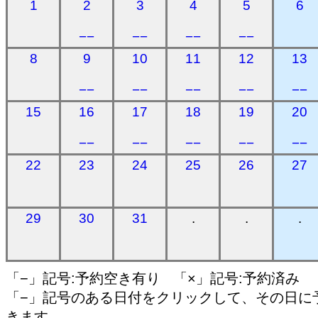
1
2
3
4
5
6
−−
−−
−−
−−
8
9
10
11
12
13
−−
−−
−−
−−
−−
15
16
17
18
19
20
−−
−−
−−
−−
−−
22
23
24
25
26
27
29
30
31
.
.
.
「−」記号:予約空き有り 「×」記号:予約済み
「−」記号のある日付をクリックして、その日に
きます。