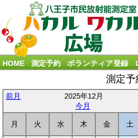
HOME
測定予約
ボランティア登録
測定予
前月
2025年12月
今月
月
火
水
木
金
土