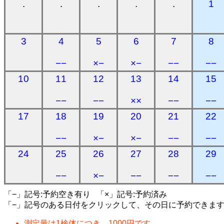
.
.
.
.
.
1
3
4
5
6
7
8
−−
×−
×−
−−
−−
10
11
12
13
14
15
−−
−−
××
−−
−−
17
18
19
20
21
22
−−
×−
×−
−−
−−
24
25
26
27
28
29
−−
×−
−−
−−
−−
「−」記号:予約空き有り 「×」記号:予約済み
「−」記号のある日付をクリックして、その日に予約できま
測定量は1検体につき、1000円です。