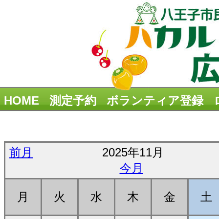
HOME
測定予約
ボランティア登録
前月
2025年11月
今月
月
火
水
木
金
土